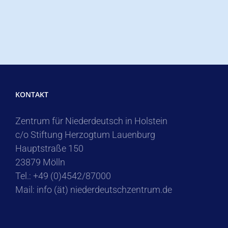
KONTAKT
Zentrum für Niederdeutsch in Holstein
c/o Stiftung Herzogtum Lauenburg
Hauptstraße 150
23879 Mölln
Tel.: +49 (0)4542/87000
Mail: info (ät) niederdeutschzentrum.de