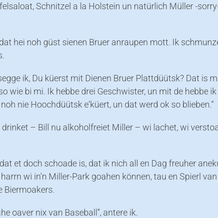
felsaloat, Schnitzel a la Holstein un natürlich Müller -sorry-
, dat hei noh güst sienen Bruer anraupen mott. Ik schmunze
s.
egge ik, Du küerst mit Dienen Bruer Plattdüütsk? Dat is m
o wie bi mi. Ik hebbe drei Geschwister, un mit de hebbe ik
noh nie Hoochdüütsk e‘küert, un dat werd ok so blieben.“
 drinket – Bill nu alkoholfreiet Miller – wi lachet, wi versto
, dat et doch schoade is, dat ik nich all en Dag freuher ane
harrn wi in’n Miller-Park goahen können, tau en Spierl van
 Biermoakers.
ahe oaver nix van Baseball”, antere ik.