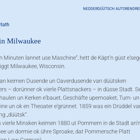
NEDDERDÜÜTSCH AUTORENDRE
rlath
in Milwaukee
hn Minuten lannet use Maschine“, hett de Käpt’n güst e‘seg
liggt Milwaukee, Wisconsin.
an keimen Dusende un Oaverdusende van düütsken
s – dorünner ok vierle Plattsnackers – in düsse Stadt. S
haulen un Kerken e‘bauet, Geschäfte upemoaket, Turn- un
ine un ok en Theoater e‘grünnet. 1859 was ein Drüddel va
ng „düütsk“.
 vierle Minsken keimen 1880 ut Pommern in de Stadt an’
ee un dormie ok ühre Sproake, dat Pommersche Platt
ian Low German).