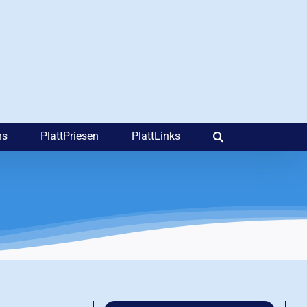
ns
PlattPriesen
PlattLinks