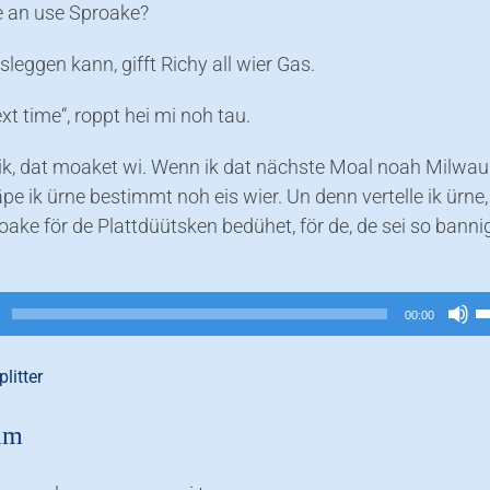
 an use Sproake?
osleggen kann, gifft Richy all wier Gas.
t time“, roppt hei mi noh tau.
 ik, dat moaket wi. Wenn ik dat nächste Moal noah Milwa
pe ik ürne bestimmt noh eis wier. Un denn vertelle ik ürne
ake för de Plattdüütsken bedühet, för de, de sei so banni
P
00:00
H
b
litter
u
d
am
L
z