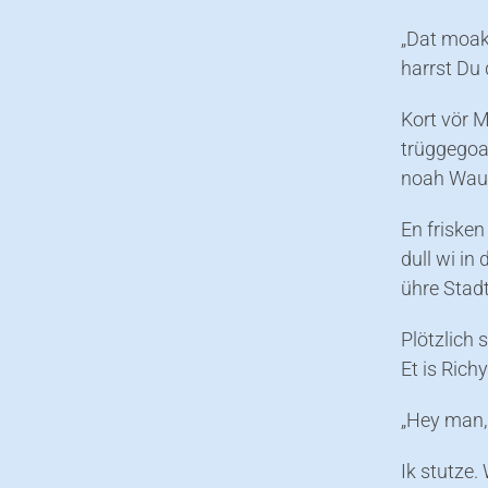
„Dat moake
harrst Du 
Kort vör M
trüggegoah
noah Wau
En friske
dull wi in
ühre Stadt
Plötzlich 
Et is Richy
„Hey man,
Ik stutze.