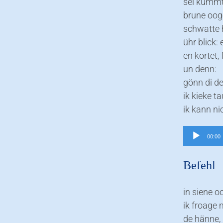
sei kummt
brune ooge
schwatte 
ühr blick:
en kortet,
un denn:
gönn di d
ik kieke t
ik kann ni
Audio-
00:00
Player
Befehl
in siene o
ik froage 
de hänne,