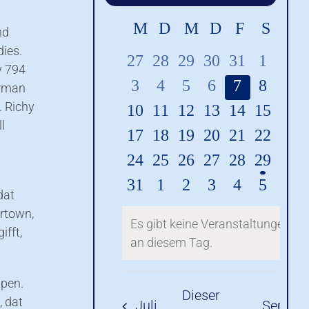
nd
dies.
y 794
erman
. Richy
l
dat
ertown,
fft,
äpen.
, dat