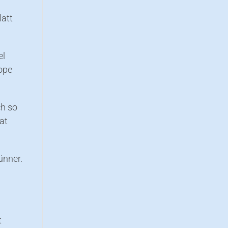
latt
el
oope
ch so
at
ünner.
t