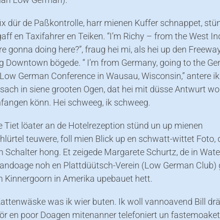
x dür de Paßkontrolle, harr mienen Kuffer schnappet, stü
aff en Taxifahrer en Teiken. “I’m Richy – from the West In
e gonna doing here?”, fraug hei mi, als hei up den Freewa
ng Downtown bögede. “ I’m from Germany, going to the G
Low German Conference in Wausau, Wisconsin,” antere ik
k sach in siene grooten Ogen, dat hei mit düsse Antwurt wol
fangen könn. Hei schweeg, ik schweeg.
te Tiet löater an de Hotelrezeption stünd un up mienen
ürtel teuwere, foll mien Blick up en schwatt-wittet Foto, 
n Schalter hong. Et zeigede Margarete Schurtz, de in Wat
vandoage noh en Plattdüütsch-Verein (Low German Club) gi
n Kinnergoorn in Amerika upebauet hett.
attenwäske was ik wier buten. Ik woll vannoavend Bill dr
vör en poor Doagen mitenanner telefoniert un fastemoaket