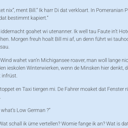
t nix”, ment Bill.” Ik harr Di dat verkloart. In Pomeranian P
dat bestimmt kapiert.“
iddernacht goahet wi utenanner. Ik well tau Faute in’t Hot
en. Morgen freuh hoalt Bill mi af, un denn führt wi tauh
sau.
n Wind wahet van’n Michigansee roaver, man woll lange ni
 den ieskolen Winterwierken, wenn de Minsken hier denkt, d
 infrüst.
stoppet en Taxi tiergen mi. De Fahrer moaket dat Fenster r
.
 what’s Low German ?”
 Wat schall ik ürne vertellen? Womie fange ik an? Wat is da