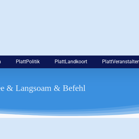
n
PlattPolitik
PlattLandkoort
PlattVeranstalte
kee & Langsoam & Befehl