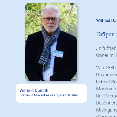
Wilfried Da
Dräpen 
„In fuffta
Ünner mi 
Van 1830 
Utwannerer
hebbet Sc
Musikvere
Wilfried Darlath
Bevölkeru
Dräpen in Milwaukee & Langsoam & Befehl
Besönners
Michigans
(Pomeran