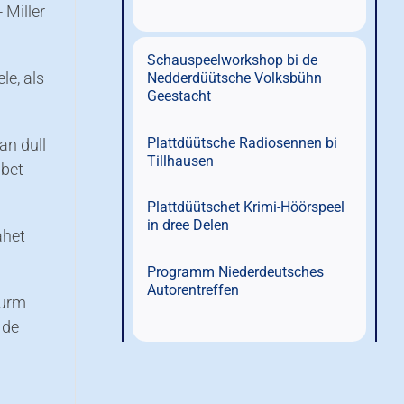
 Miller
Schauspeelworkshop bi de
le, als
Nedderdüütsche Volksbühn
Geestacht
Plattdüütsche Radiosennen bi
an dull
Tillhausen
 bet
Plattdüütschet Krimi-Höörspeel
in dree Delen
ahet
Programm Niederdeutsches
Autorentreffen
kurm
 de