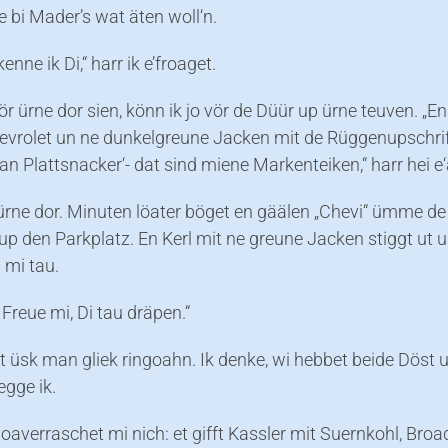
 bi Mader’s wat äten woll‘n.
nne ik Di,“ harr ik e’froaget.
vör ürne dor sien, könn ik jo vör de Düür up ürne teuven. „En
evrolet un ne dunkelgreune Jacken mit de Rüggenupschri
n Plattsnacker‘- dat sind miene Markenteiken,“ harr hei e‘
 ürne dor. Minuten löater böget en gäälen „Chevi“ ümme de
up den Parkplatz. En Kerl mit ne greune Jacken stiggt ut 
mi tau.
l. Freue mi, Di tau dräpen.“
at üsk man gliek ringoahn. Ik denke, wi hebbet beide Döst 
egge ik.
oaverraschet mi nich: et gifft Kassler mit Suernkohl, Bro