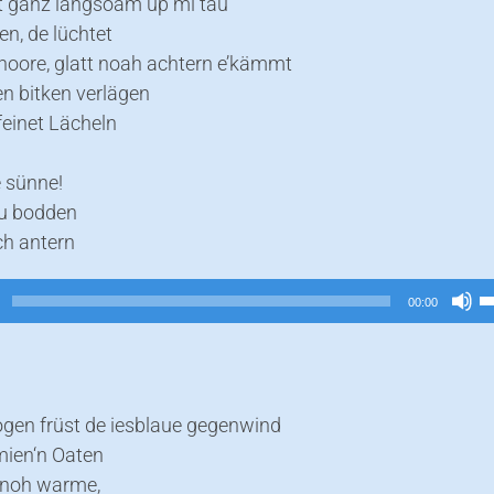
 ganz langsoam up mi tau
r
n, de lüchtet
hoore, glatt noah achtern e’kämmt
 en bitken verlägen
 feinet Lächeln
e sünne!
au bodden
ch antern
P
00:00
H
b
u
d
ogen früst de iesblaue gegenwind
L
mien‘n Oaten
z
 noh warme,