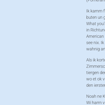
Ik kamm fi
buten un g
What you’r
in Richtu
American 
see nix. I
wahnig an
Als ik kor
Zimmerschl
tiergen de
wo et ok 
den ierste
Noah ne K
Wi harrn 