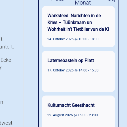
Warksteed: Narichten in de
Kries – Tüünkraam un
Wohrheit in’t Tietöller vun de KI
ft
24. Oktober 2026 @ 10:00
-
18:00
antert.
 Ecke
Laternebasteln op Platt
un
17. Oktober 2026 @ 14:00
-
15:30
un
Kulturnacht Geesthacht
29. August 2026 @ 16:00
-
23:00
adwost