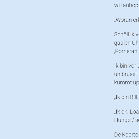
wi tauhope
„Woran erke
Schöll ik 
gäälen Ch
‚Pomerania
Ik bin vör
un bruset 
kummt up 
„Ik bin Bil
„Ik ok. Lo
Hunger,” s
De Koorte 