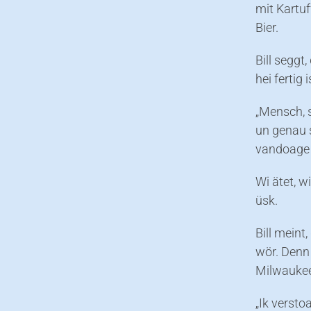
mit Kartuf
Bier.
Bill seggt
hei fertig i
„Mensch, s
un genau s
vandoage 
Wi ätet, wi
üsk.
Bill meint
wör. Denn 
Milwaukee
„Ik versto