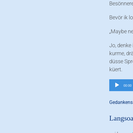
Besönnere
Bevör ik l
„Maybe nex
Jo, denke
kurme, drä
düsse Spro
küert.
Audio-
00:00
Player
Gedankensp
Langso