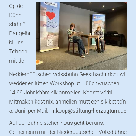
Op de
Bühn
stahn?
Dat geiht
bi uns!
Tohoop
mit de
Nedderdüütschen Volksbühn Geesthacht
richt wi
wedder en lütten Workshop ut. Lüüd twüschen
14-99 Johr köönt sik anmellen. Kaamt vörbi!
Mitmaken köst nix, anmellen mutt een sik bet to’n
5. Juni.
per Mail:
m.koop@stiftung-herzogtum.de
Auf der Bühne stehen? Das geht bei uns.
Gemeinsam mit der Niederdeutschen Volksbühne