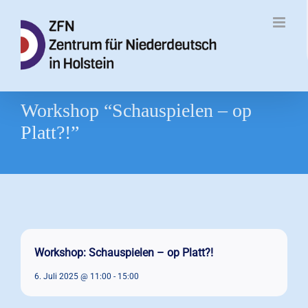
Zum
Inhalt
springen
Workshop “Schauspielen – op
Platt?!”
Workshop: Schauspielen – op Platt?!
6. Juli 2025 @ 11:00
-
15:00