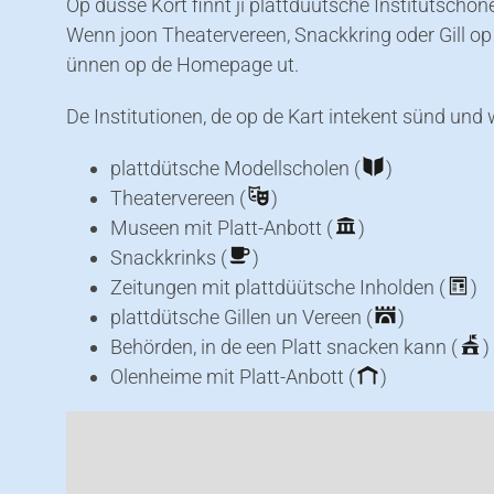
Op düsse Kort finnt ji plattdüütsche Institutschon
Wenn joon Theatervereen, Snackkring oder Gill op 
ünnen op de Homepage ut.
De Institutionen, de op de Kart intekent sünd und 
plattdütsche Modellscholen (
)
Theatervereen (
)
Museen mit Platt-Anbott (
)
Snackkrinks (
)
Zeitungen mit plattdüütsche Inholden (
)
plattdütsche Gillen un Vereen (
)
Behörden, in de een Platt snacken kann (
)
Olenheime mit Platt-Anbott (
)