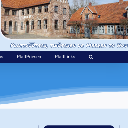
ns
PlattPriesen
PlattLinks