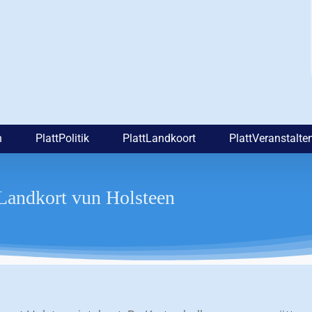
n
PlattPolitik
PlattLandkoort
PlattVeranstalte
v Landkort vun Holsteen