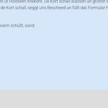
en ut Holsteen intekent. De Kort schall wassen un grötter 
de Kort schall, seggt uns Bescheed un füllt dat Formular h
warrn schüllt, sünd: