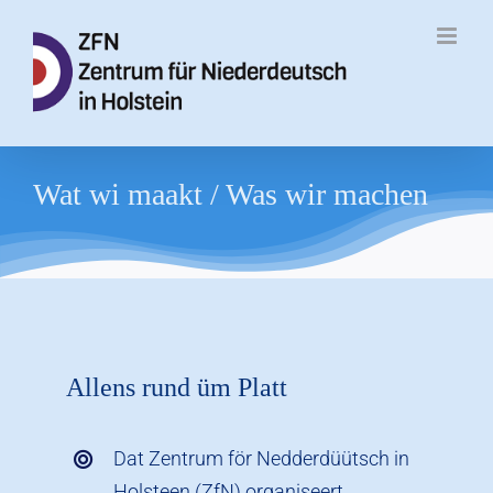
Zum
Inhalt
springen
Wat wi maakt / Was wir machen
Allens rund üm Platt
Dat Zentrum för Nedderdüütsch in
Holsteen (ZfN) organiseert