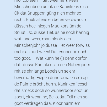
mol tobieten – dat weer hart: keen
Minschenbeen un ok de Kaninkens nich.
Ok dat Snuppern güng nich mehr so
recht. Rüük allens en beten verdwars mit
düssen heel niegen Muulkorv üm de
Snuut. Jo, düsse Tiet, as he noch bannig
wat jung weer, man bloots een
Minschenjohr, jo düsse Tiet weer förwiss
mehr as hart ween! Dat erinner he noch
too goot. – Wat kunn he (!) denn dorför,
datt düsse Kaninkens in den Nabergoorn
mit se ehr lange Löpels un se ehr
beverhaftig Fiepen dünntomalen em op
de Palme bröcht harrn. Kaninkenfleesch,
dat smeck doch so wunnerboor sööt un
zoort, ok wenn he, Bello, dat Fell nich so
goot verdrägen dää. Kloor harrn em