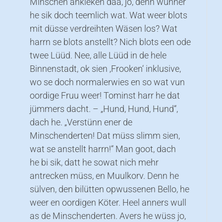
Minschen ankieken dää, jo, denn wunner
he sik doch teemlich wat. Wat weer blots
mit düsse verdreihten Wäsen los? Wat
harrn se blots anstellt? Nich blots een ode
twee Lüüd. Nee, alle Lüüd in de hele
Binnenstadt, ok sien ‚Frooken‘ inklusive,
wo se doch normalerwies en so wat vun
oordige Fruu weer! Tominst harr he dat
jümmers dacht. – „Hund, Hund, Hund“,
dach he. „Verstünn ener de
Minschenderten! Dat müss slimm sien,
wat se anstellt harrn!“ Man goot, dach
he bi sik, datt he sowat nich mehr
antrecken müss, en Muulkorv. Denn he
sülven, den bilütten opwussenen Bello, he
weer en oordigen Köter. Heel anners wull
as de Minschenderten. Avers he wüss jo,