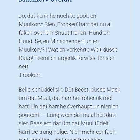
Jo, dat kenn he noch to goot: en
Muulkorv: Sien ‚Frooken‘ harr dat nu al
faken över ehr Snuut troken. Hund oh
Hund. Se, en Minschendert un en
Muulkorv?!! Wat en verkehrte Welt düsse
Daag! Teemlich argerlik förwiss, för sien
nett
‚Frooken‘.
Bello schüddel sik: Düt Beest, düsse Mask
üm dat Muul, dat harr he fröher ok mol
hatt. Un dat harr he överhaupt un nienich
gouteert. – Lang weer dat nu al her, datt
sien Baas em dat üm dat Muul tüdelt
harr! De trurig Folge: Nich mehr eenfach