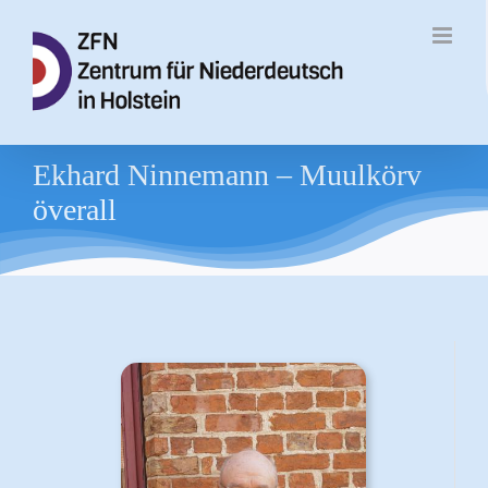
Zum
Inhalt
springen
Ekhard Ninnemann – Muulkörv
överall