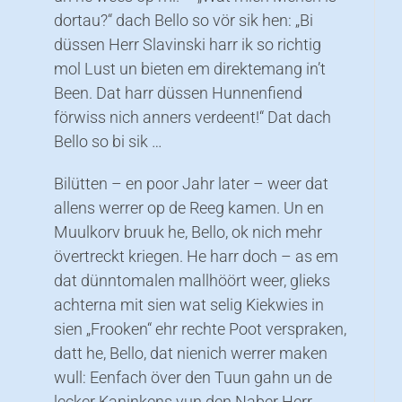
dortau?“ dach Bello so vör sik hen: „Bi
düssen Herr Slavinski harr ik so richtig
mol Lust un bieten em direktemang in’t
Been. Dat harr düssen Hunnenfiend
förwiss nich anners verdeent!“ Dat dach
Bello so bi sik …
Bilütten – en poor Jahr later – weer dat
allens werrer op de Reeg kamen. Un en
Muulkorv bruuk he, Bello, ok nich mehr
övertreckt kriegen. He harr doch – as em
dat dünntomalen mallhöört weer, glieks
achterna mit sien wat selig Kiekwies in
sien „Frooken“ ehr rechte Poot verspraken,
datt he, Bello, dat nienich werrer maken
wull: Eenfach över den Tuun gahn un de
lecker Kaninkens vun den Naber Herr