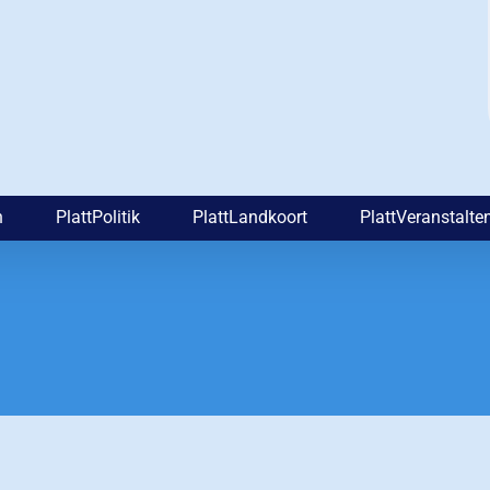
n
PlattPolitik
PlattLandkoort
PlattVeranstalte