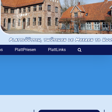
ns
PlattPriesen
PlattLinks