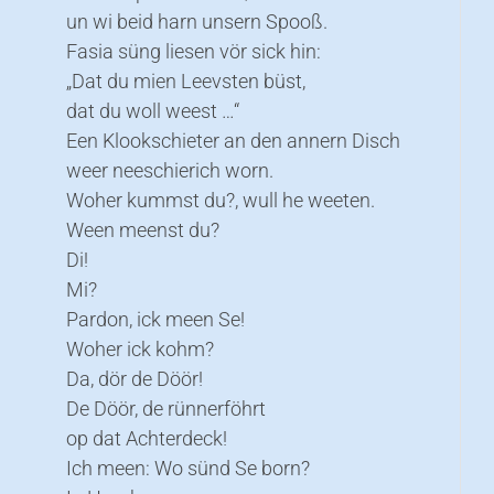
un wi beid harn unsern Spooß.
Fasia süng liesen vör sick hin:
„Dat du mien Leevsten büst,
dat du woll weest …“
Een Klookschieter an den annern Disch
weer neeschierich worn.
Woher kummst du?, wull he weeten.
Ween meenst du?
Di!
Mi?
Pardon, ick meen Se!
Woher ick kohm?
Da, dör de Döör!
De Döör, de rünnerföhrt
op dat Achterdeck!
Ich meen: Wo sünd Se born?