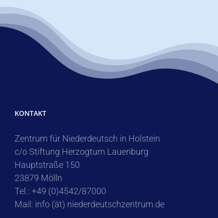
KONTAKT
Zentrum für Niederdeutsch in Holstein
c/o Stiftung Herzogtum Lauenburg
Hauptstraße 150
23879 Mölln
Tel.: +49 (0)4542/87000
Mail: info (ät) niederdeutschzentrum.de