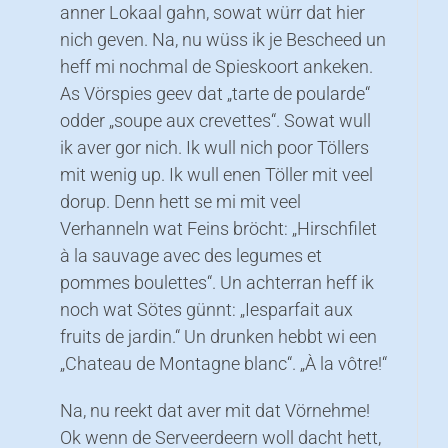
anner Lokaal gahn, sowat würr dat hier
nich geven. Na, nu wüss ik je Bescheed un
heff mi nochmal de Spieskoort ankeken.
As Vörspies geev dat „tarte de poularde“
odder „soupe aux crevettes“. Sowat wull
ik aver gor nich. Ik wull nich poor Töllers
mit wenig up. Ik wull enen Töller mit veel
dorup. Denn hett se mi mit veel
Verhanneln wat Feins bröcht: „Hirschfilet
à la sauvage avec des legumes et
pommes boulettes“. Un achterran heff ik
noch wat Sötes günnt: „Iesparfait aux
fruits de jardin.“ Un drunken hebbt wi een
„Chateau de Montagne blanc“. „À la vôtre!“
Na, nu reekt dat aver mit dat Vörnehme!
Ok wenn de Serveerdeern woll dacht hett,