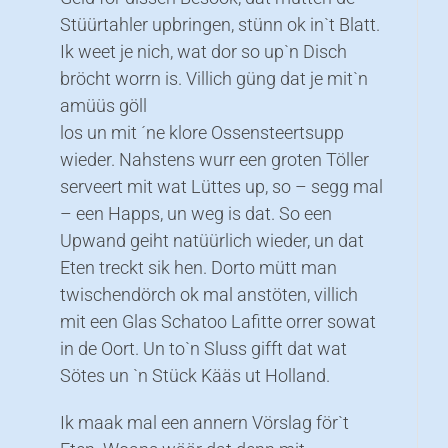
Stüürtahler upbringen, stünn ok in`t Blatt.
Ik weet je nich, wat dor so up`n Disch
bröcht worrn is. Villich güng dat je mit`n
amüüs göll
los un mit ´ne klore Ossensteertsupp
wieder. Nahstens wurr een groten Töller
serveert mit wat Lüttes up, so – segg mal
– een Happs, un weg is dat. So een
Upwand geiht natüürlich wieder, un dat
Eten treckt sik hen. Dorto mütt man
twischendörch ok mal anstöten, villich
mit een Glas Schatoo Lafitte orrer sowat
in de Oort. Un to`n Sluss gifft dat wat
Sötes un `n Stück Kääs ut Holland.
Ik maak mal een annern Vörslag för`t