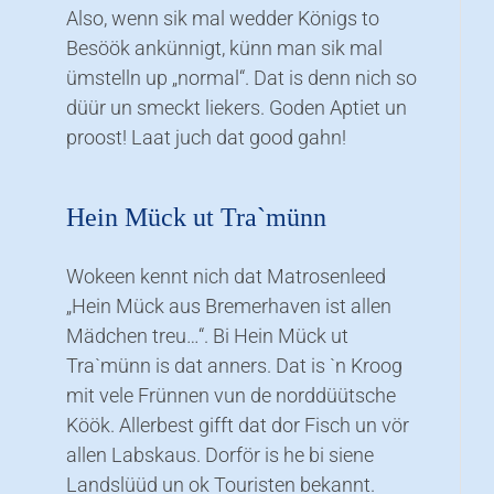
Also, wenn sik mal wedder Königs to
Besöök ankünnigt, künn man sik mal
ümstelln up „normal“. Dat is denn nich so
düür un smeckt liekers. Goden Aptiet un
proost! Laat juch dat good gahn!
Hein Mück ut Tra`münn
Wokeen kennt nich dat Matrosenleed
„Hein Mück aus Bremerhaven ist allen
Mädchen treu…“. Bi Hein Mück ut
Tra`münn is dat anners. Dat is `n Kroog
mit vele Frünnen vun de norddüütsche
Köök. Allerbest gifft dat dor Fisch un vör
allen Labskaus. Dorför is he bi siene
Landslüüd un ok Touristen bekannt.