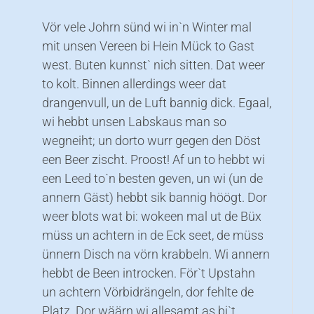
Vör vele Johrn sünd wi in`n Winter mal
mit unsen Vereen bi Hein Mück to Gast
west. Buten kunnst` nich sitten. Dat weer
to kolt. Binnen allerdings weer dat
drangenvull, un de Luft bannig dick. Egaal,
wi hebbt unsen Labskaus man so
wegneiht; un dorto wurr gegen den Döst
een Beer zischt. Proost! Af un to hebbt wi
een Leed to`n besten geven, un wi (un de
annern Gäst) hebbt sik bannig höögt. Dor
weer blots wat bi: wokeen mal ut de Büx
müss un achtern in de Eck seet, de müss
ünnern Disch na vörn krabbeln. Wi annern
hebbt de Been introcken. För`t Upstahn
un achtern Vörbidrängeln, dor fehlte de
Platz. Dor wäärn wi allesamt as bi`t