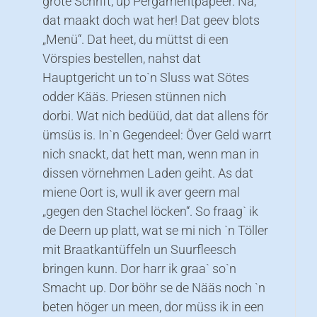
grote Schrift, up Pergamentpapeer. Na,
dat maakt doch wat her! Dat geev blots
„Menü“. Dat heet, du müttst di een
Vörspies bestellen, nahst dat
Hauptgericht un to`n Sluss wat Sötes
odder Kääs. Priesen stünnen nich
dorbi. Wat nich bedüüd, dat dat allens för
ümsüs is. In`n Gegendeel: Över Geld warrt
nich snackt, dat hett man, wenn man in
dissen vörnehmen Laden geiht. As dat
miene Oort is, wull ik aver geern mal
„gegen den Stachel löcken“. So fraag` ik
de Deern up platt, wat se mi nich `n Töller
mit Braatkantüffeln un Suurfleesch
bringen kunn. Dor harr ik graa` so`n
Smacht up. Dor böhr se de Nääs noch `n
beten höger un meen, dor müss ik in een