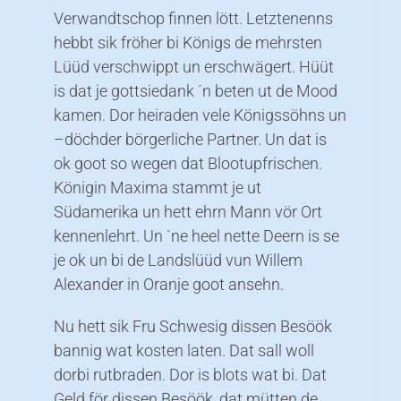
Verwandtschop finnen lött. Letztenenns
hebbt sik fröher bi Königs de mehrsten
Lüüd verschwippt un erschwägert. Hüüt
is dat je gottsiedank ´n beten ut de Mood
kamen. Dor heiraden vele Königssöhns un
–döchder börgerliche Partner. Un dat is
ok goot so wegen dat Blootupfrischen.
Königin Maxima stammt je ut
Südamerika un hett ehrn Mann vör Ort
kennenlehrt. Un `ne heel nette Deern is se
je ok un bi de Landslüüd vun Willem
Alexander in Oranje goot ansehn.
Nu hett sik Fru Schwesig dissen Besöök
bannig wat kosten laten. Dat sall woll
dorbi rutbraden. Dor is blots wat bi. Dat
Geld för dissen Besöök, dat mütten de