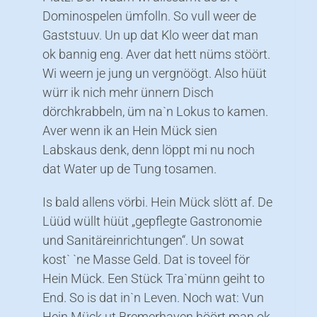
Dominospelen ümfolln. So vull weer de
Gaststuuv. Un up dat Klo weer dat man
ok bannig eng. Aver dat hett nüms stöört.
Wi weern je jung un vergnöögt. Also hüüt
würr ik nich mehr ünnern Disch
dörchkrabbeln, üm na`n Lokus to kamen.
Aver wenn ik an Hein Mück sien
Labskaus denk, denn löppt mi nu noch
dat Water up de Tung tosamen.
Is bald allens vörbi. Hein Mück slött af. De
Lüüd wüllt hüüt „gepflegte Gastronomie
und Sanitäreinrichtungen“. Un sowat
kost` `ne Masse Geld. Dat is toveel för
Hein Mück. Een Stück Tra`münn geiht to
End. So is dat in`n Leven. Noch wat: Vun
Hein Mück ut Bremerhaven höört man ok