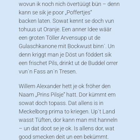
wovun ik noch nich övertüügt bün – denn
kann se sik je poor „Poffertjes“
backen laten. Sowat kennt se doch vun
tohuus ut Oranje. Een anner Idee wäär
een groten Töller Arvensupp ut de
Gulaschkanone mit Bockwust binn´. Un
denn kriggt man je Döst un föddert sik
een frischet Pils, drinkt ut de Buddel orrer
vun`n Fass an`n Tresen.
Willem Alexander hett je ok fröher den
Naam „Prins Pilsje“ hatt. Dor kümmt em
sowat doch topass. Dat allens is in
Meckelborg prima to kriegen. Up`t Land
wasst Tüften, dor kann man mit hanneln
– un dat doot se je ok. Is allens dor, wat
good smecken deit un een bekümmt.