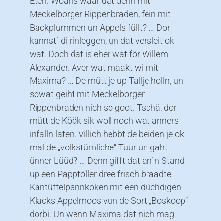
Eten. Woans wäär dat denn mit
Meckelborger Rippenbraden, fein mit
Backplummen un Appels füllt? … Dor
kannst´ di rinleggen, un dat versleit ok
wat. Doch dat is eher wat för Willem
Alexander. Aver wat maakt wi mit
Maxima? … De mütt je up Tallje holln, un
sowat geiht mit Meckelborger
Rippenbraden nich so goot. Tschä, dor
mütt de Köök sik woll noch wat anners
infalln laten. Villich hebbt de beiden je ok
mal de „volkstümliche“ Tuur un gaht
ünner Lüüd? … Denn gifft dat an`n Stand
up een Papptöller dree frisch braadte
Kantüffelpannkoken mit een düchdigen
Klacks Appelmoos vun de Sort „Boskoop“
dorbi. Un wenn Maxima dat nich mag –