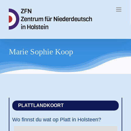
Zum
Inhalt
springen
Marie Sophie Koop
PLATTLANDKOORT
Wo finnst du wat op Platt in Holsteen?