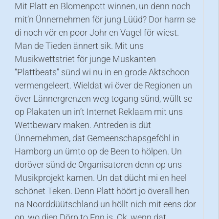
Mit Platt en Blomenpott winnen, un denn noch
mit’n Ünnernehmen för jung Lüüd? Dor harrn se
di noch vör en poor Johr en Vagel för wiest.
Man de Tieden ännert sik. Mit uns
Musikwettstriet för junge Muskanten
“Plattbeats” sünd wi nu in en grode Aktschoon
vermengeleert. Wieldat wi över de Regionen un
över Lännergrenzen weg togang sünd, wüllt se
op Plakaten un in’t Internet Reklaam mit uns
Wettbewarv maken. Antreden is düt
Ünnernehmen, dat Gemeenschapsgeföhl in
Hamborg un ümto op de Been to hölpen. Un
doröver sünd de Organisatoren denn op uns
Musikprojekt kamen. Un dat dücht mi en heel
schönet Teken. Denn Platt höört jo överall hen
na Noorddüütschland un höllt nich mit eens dor
op, wo dien Dörp to Enn is. Ok, wenn dat