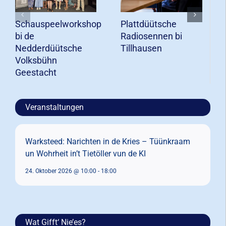
Schauspeelworkshop
Plattdüütsche
bi de
Radiosennen bi
Nedderdüütsche
Tillhausen
Volksbühn
Geestacht
Veranstaltungen
Warksteed: Narichten in de Kries – Tüünkraam
un Wohrheit in’t Tietöller vun de KI
24. Oktober 2026 @ 10:00
-
18:00
Wat Gifft‘ Nie’es?