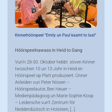
Kinnerhöörspeel “Emily un Paul kaamt to laat”
Höörspeelnawass in Heid to Gang
Vun’n 28-30. Oktober hebbt söven Kinner
twüschen 10 un 13 Johr in Heid en
Höörspeel op Platt produzeert. Ünner
Anleiden vun Peter Nissen –
Höörspeelautor, Ben Heuer –
Medienpädagoog un Marie Sophie Koop
– Leidersche vun’t Zentrum för
Nedderdüütsch in Holsteen, […]