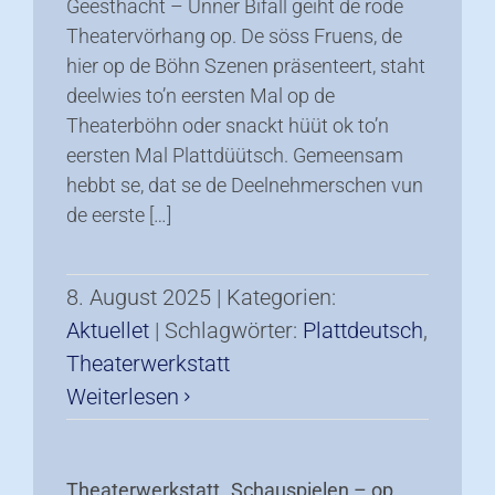
Geesthacht – Ünner Bifall geiht de rode
Theatervörhang op. De söss Fruens, de
hier op de Böhn Szenen präsenteert, staht
deelwies to’n eersten Mal op de
Theaterböhn oder snackt hüüt ok to’n
eersten Mal Plattdüütsch. Gemeensam
hebbt se, dat se de Deelnehmerschen vun
de eerste […]
8. August 2025
|
Kategorien:
Aktuellet
|
Schlagwörter:
Plattdeutsch
,
Theaterwerkstatt
Weiterlesen
Theaterwerkstatt „Schauspielen – op