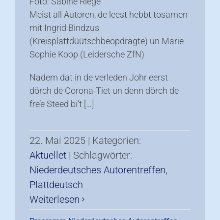
Foto: Sabine Riege
Meist all Autoren, de leest hebbt tosamen
mit Ingrid Bindzus
(Kreisplattdüütschbeopdragte) un Marie
Sophie Koop (Leidersche ZfN)
Nadem dat in de verleden Johr eerst
dörch de Corona-Tiet un denn dörch de
fre’e Steed bi’t […]
22. Mai 2025
|
Kategorien:
Aktuellet
|
Schlagwörter:
Niederdeutsches Autorentreffen
,
Plattdeutsch
Weiterlesen