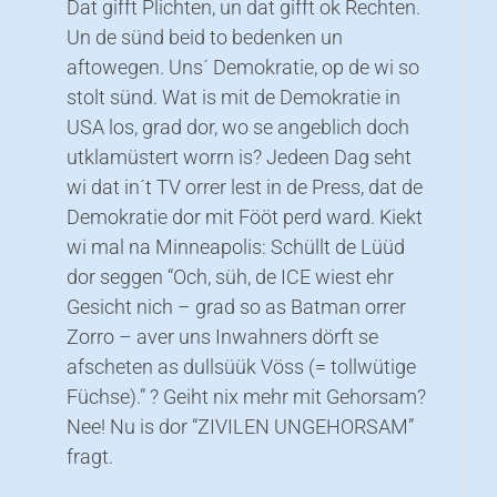
Dat gifft Plichten, un dat gifft ok Rechten.
Un de sünd beid to bedenken un
aftowegen. Uns´ Demokratie, op de wi so
stolt sünd. Wat is mit de Demokratie in
USA los, grad dor, wo se angeblich doch
utklamüstert worrn is? Jedeen Dag seht
wi dat in´t TV orrer lest in de Press, dat de
Demokratie dor mit Fööt perd ward. Kiekt
wi mal na Minneapolis: Schüllt de Lüüd
dor seggen “Och, süh, de ICE wiest ehr
Gesicht nich – grad so as Batman orrer
Zorro – aver uns Inwahners dörft se
afscheten as dullsüük Vöss (= tollwütige
Füchse).” ? Geiht nix mehr mit Gehorsam?
Nee! Nu is dor “ZIVILEN UNGEHORSAM”
fragt.