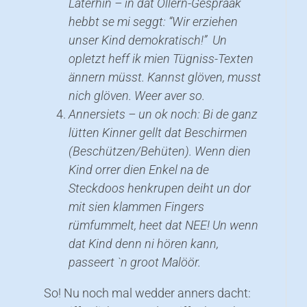
Laterhin – in dat Öllern-Gesprääk
hebbt se mi seggt: “Wir erziehen
unser Kind demokratisch!” Un
opletzt heff ik mien Tügniss-Texten
ännern
müsst.
Kannst glöven, musst
nich glöven. Weer aver so.
Annersiets – un ok noch: Bi de ganz
lütten Kinner gellt dat Beschirmen
(Beschützen/Behüten). Wenn dien
Kind orrer dien Enkel na de
Steckdoos henkrupen deiht un dor
mit sien klammen Fingers
rümfummelt, heet dat NEE! Un wenn
dat Kind denn ni hören kann,
passeert `n groot Malöör.
So! Nu noch mal wedder anners dacht: