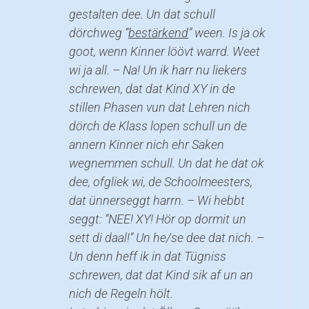
gestalten dee. Un dat schull
dörchweg “
bestärkend
” ween. Is ja ok
goot, wenn Kinner löövt warrd. Weet
wi ja all. – Na! Un ik harr nu liekers
schrewen, dat dat Kind XY in de
stillen Phasen vun dat Lehren nich
dörch de Klass lopen schull un de
annern Kinner nich ehr Saken
wegnemmen schull. Un dat he dat ok
dee, ofgliek wi, de Schoolmeesters,
dat ünnerseggt harrn. – Wi hebbt
seggt: “NEE! XY! Hör op dormit un
sett di daal!” Un he/se dee dat nich. –
Un denn heff ik in dat Tügniss
schrewen, dat dat Kind sik af un an
nich de Regeln hölt.