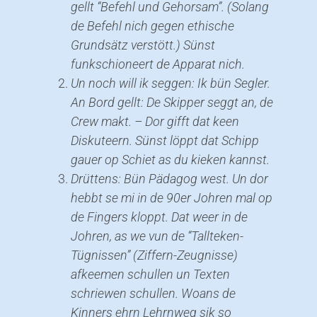
gellt “Befehl und Gehorsam”. (Solang
de Befehl nich gegen ethische
Grundsätz verstött.)
Sünst
funkschioneert de Apparat nich.
Un noch will ik seggen: Ik bün Segler.
An Bord gellt: De Skipper seggt an, de
Crew makt. – Dor gifft dat keen
Diskuteern. Sünst löppt dat Schipp
gauer op Schiet as du kieken kannst.
Drüttens: Bün Pädagog west. Un dor
hebbt se mi in de 90er Johren mal op
de Fingers kloppt. Dat weer in de
Johren, as we vun de “Tallteken-
Tügnissen” (Ziffern-Zeugnisse)
afkeemen schullen un Texten
schriewen schullen. Woans de
Kinners ehrn Lehrnweg sik so