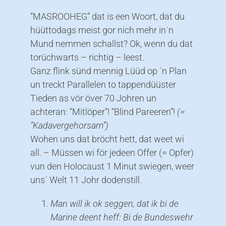
“MASROOHEG” dat is een Woort, dat du
hüüttodags meist gor nich mehr in´n
Mund nemmen schallst? Ok, wenn du dat
torüchwarts – richtig – leest.
Ganz flink sünd mennig Lüüd op ´n Plan
un treckt Parallelen to tappendüüster
Tieden as vör över 70 Johren un
achteran: “Mitlöper”! “Blind Pareeren”!
(=
“Kadavergehorsam”)
Wohen uns dat bröcht hett, dat weet wi
all. – Müssen wi för jedeen Offer (= Opfer)
vun den Holocaust 1 Minut swiegen, weer
uns´ Welt 11 Johr dodenstill.
Man will ik ok seggen, dat ik bi de
Marine deent heff: Bi de Bundeswehr