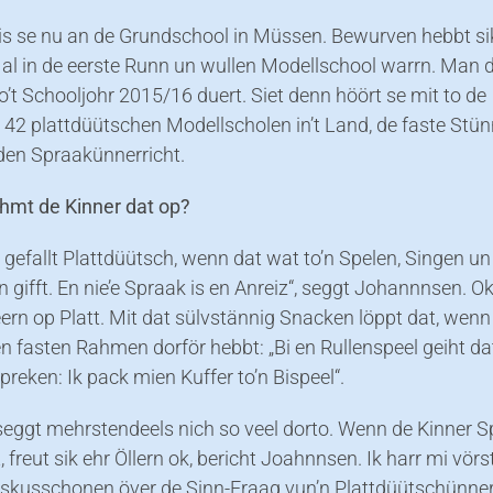
 is se nu an de Grundschool in Müssen. Bewurven hebbt si
al in de eerste Runn un wullen Modellschool warrn. Man d
o’t Schooljohr 2015/16 duert. Siet denn höört se mit to de
 42 plattdüütschen Modellscholen in’t Land, de faste Stü
 den Spraakünnerricht.
mt de Kinner dat op?
 gefallt Plattdüütsch, wenn dat wat to’n Spelen, Singen un
 gifft. En nie’e Spraak is en Anreiz“, seggt Johannnsen. O
ern op Platt. Mit dat sülvstännig Snacken löppt dat, wenn
n fasten Rahmen dorför hebbt: „Bi en Rullenspeel geiht da
 Spreken: Ik pack mien Kuffer to’n Bispeel“.
 seggt mehrstendeels nich so veel dorto. Wenn de Kinner 
 freut sik ehr Öllern ok, bericht Joahnnsen. Ik harr mi vörst
iskusschonen över de Sinn-Fraag vun’n Plattdüütschünner