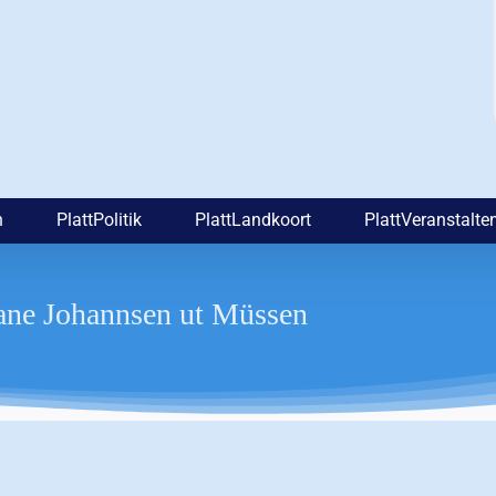
n
PlattPolitik
PlattLandkoort
PlattVeranstalte
iane Johannsen ut Müssen