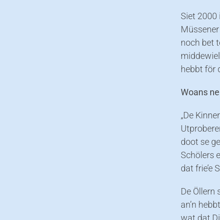
Siet 2000
Müssener 
noch bet t
middewiel
hebbt för
Woans neh
„De Kinner
Utproberen
doot se ge
Schölers e
dat frie’e
De Öllern
an’n hebbt,
wat dat D