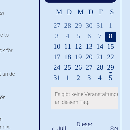
ch
e to
ok för
t un de
för
un
 nix.