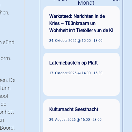
n
hen,
Warksteed: Narichten in de
Kries – Tüünkraam un
Wohrheit in’t Tietöller vun de KI
24. Oktober 2026 @ 10:00
-
18:00
n sünd.
orrn.
Laternebasteln op Platt
17. Oktober 2026 @ 14:00
-
15:30
men. De
 funn
hool
 de
Kulturnacht Geesthacht
r hett
en
29. August 2026 @ 16:00
-
23:00
 Boord.