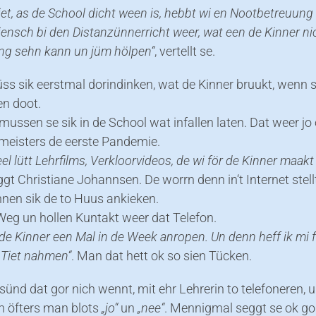
iet, as de School dicht ween is, hebbt wi en Nootbetreuung
liensch bi den Distanzünnerricht weer, wat een de Kinner ni
ng sehn kann un jüm hölpen“
, vertellt se.
s sik eerstmal dorindinken, wat de Kinner bruukt, wenn s
en doot.
ussen se sik in de School wat infallen laten. Dat weer jo 
meisters de eerste Pandemie.
eel lütt Lehrfilms, Verkloorvideos, de wi för de Kinner maakt
eggt Christiane Johannsen. De worrn denn in‘t Internet stell
nnen sik de to Huus ankieken.
Weg un hollen Kuntakt weer dat Telefon.
de Kinner een Mal in de Week anropen. Un denn heff ik mi 
 Tiet nahmen“
. Man dat hett ok so sien Tücken.
sünd dat gor nich wennt, mit ehr Lehrerin to telefoneren, 
n öfters man blots
„jo“
un
„nee“
. Mennigmal seggt se ok gor