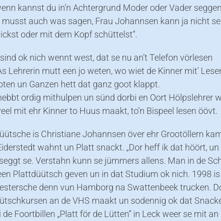
enn kannst du in’n Achtergrund Moder oder Vader segge
u musst auch was sagen, Frau Johannsen kann ja nicht se
ckst oder mit dem Kopf schüttelst“.
sind ok nich wennt west, dat se nu an’t Telefon vörlesen
As Lehrerin mutt een jo weten, wo wiet de Kinner mit’ Lese
oten un Ganzen hett dat ganz goot klappt.
hebbt ordig mithulpen un sünd dorbi en Oort Hölpslehrer w
eel mit ehr Kinner to Huus maakt, to’n Bispeel lesen öövt.
düütsche is Christiane Johannsen över ehr Grootöllern ka
iderstedt wahnt un Platt snackt. „Dor heff ik dat höört, un
 seggt se. Verstahn kunn se jümmers allens. Man in de Sc
een Plattdüütsch geven un in dat Studium ok nich. 1998 is
stersche denn vun Hamborg na Swattenbeek trucken. Do
üütschkursen an de VHS maakt un sodennig ok dat Snack
bi de Foortbillen „Platt för de Lütten“ in Leck weer se mit an