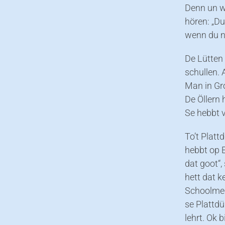
Denn un w
hören: „D
wenn du ni
De Lütten 
schullen. 
Man in Gr
De Öllern 
Se hebbt v
To’t Platt
hebbt op E
dat goot“,
hett dat k
Schoolmee
se Plattd
lehrt. Ok 