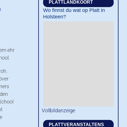
PLATTLANDKOORT
n
Wo finnst du wat op Platt in
Holsteen?
eem ehr
hool.
roh.
över
nners
eden
 School
ht
Vollbildanzeige
de
PLATTVERANSTALTENS