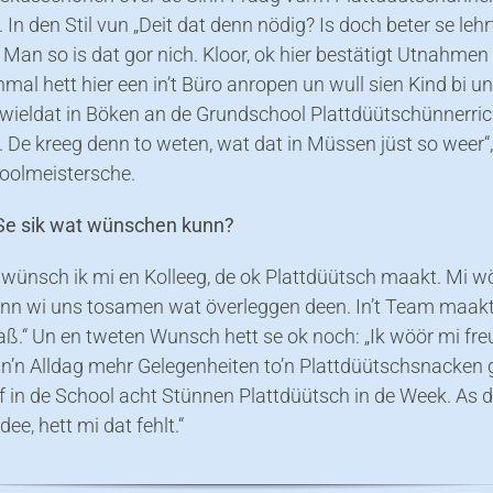
 In den Stil vun „Deit dat denn nödig? Is doch beter se lehr
 Man so is dat gor nich. Kloor, ok hier bestätigt Utnahmen
nmal hett hier een in’t Büro anropen un wull sien Kind bi u
 wieldat in Böken an de Grundschool Plattdüütschünnerric
 De kreeg denn to weten, wat dat in Müssen jüst so weer“
hoolmeistersche.
Se sik wat wünschen kunn?
 wünsch ik mi en Kolleeg, de ok Plattdüütsch maakt. Mi w
enn wi uns tosamen wat överleggen deen. In’t Team maakt
ß.“ Un en tweten Wunsch hett se ok noch: „Ik wöör mi fre
in’n Alldag mehr Gelegenheiten to’n Plattdüütschsnacken
ff in de School acht Stünnen Plattdüütsch in de Week. As 
dee, hett mi dat fehlt.“