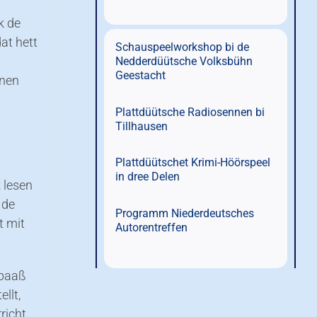
k de
at hett
Schauspeelworkshop bi de
Nedderdüütsche Volksbühn
Geestacht
nnen
Plattdüütsche Radiosennen bi
Tillhausen
Plattdüütschet Krimi-Höörspeel
in dree Delen
k lesen
 de
Programm Niederdeutsches
t mit
Autorentreffen
Spaaß
ellt,
richt