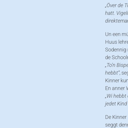
„Över de T
hatt. Vige
direktema
Un een müs
Huus lehr
Sodennig m
de School
„To’n Bisp
hebbt“
, s
Kinner ku
En anner 
„Wi hebbt 
jedet Kind
De Kinner 
seggt den