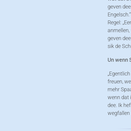
geven dee.
Engelsch.“
Regel: „Ee
anmellen,
geven dee.
sik de Sc
Un wenn 
„Egentlich
freuen, w
mehr Spaa
wenn dat 
dee. Ik he
wegfallen 