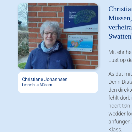
Christi
Müssen, 
verheira
Swatten
Mit ehr he
Lust op d
As dat mi
Christiane Johannsen
Denn Dista
Lehrerin ut Müssen
den direkt
fehlt dorb
höört to’n
wedder lo
anfungen. 
Klass.