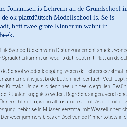
ane Johannsen is Lehrerin an de Grundschool i
de ok plattdüütsch Modellschool is. Se is
adt, hett twee grote Kinner un wahnt in
beek.
ff ik över de Tücken vun’n Distanzünnerricht snackt, won
e Spraak herkümmt un woans dat löppt mit Platt an de Sc
t de School wedder loosgüng, weren de Lehrers eerstmal f
nzünnerricht is jüst bi de Lütten nich eenfach. Veel löppt 
en Kuntakt. Un de is jo denn heel un deel wegfullen. Besü
i de Ritualen, krigg ik to weten. Begröten, singen, verafsch
 Ünnerricht mit to, wenn all tosamenkaamt. As dat mit de
osgüng, hebbt se in Müssen eerstmal mit Wesselünnerric
Dor weer jümmers blots en Deel vun de Kinner totiets in 