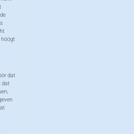
t
 de
ns
ht
, höögt
öör dat
 dat
uen,
 geven
dat