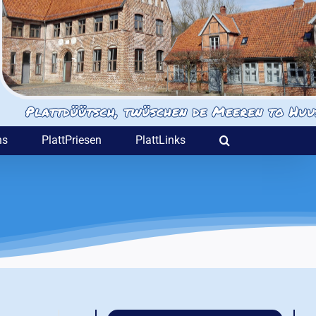
ns
PlattPriesen
PlattLinks