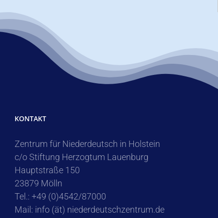
KONTAKT
Zentrum für Niederdeutsch in Holstein
c/o Stiftung Herzogtum Lauenburg
Hauptstraße 150
23879 Mölln
Tel.: +49 (0)4542/87000
Mail: info (ät) niederdeutschzentrum.de