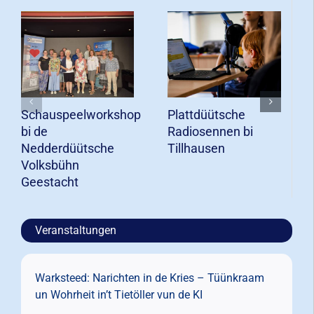
Schauspeelworkshop
Plattdüütsche
bi de
Radiosennen bi
Nedderdüütsche
Tillhausen
Volksbühn
Geestacht
Veranstaltungen
Warksteed: Narichten in de Kries – Tüünkraam
un Wohrheit in’t Tietöller vun de KI