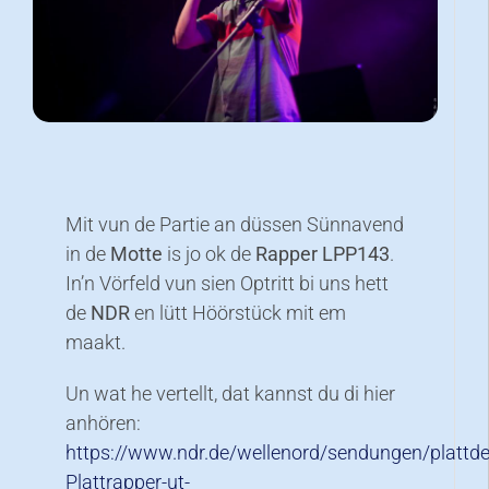
Mit vun de Partie an düssen Sünnavend
in de
Motte
is jo ok de
Rapper LPP143
.
In’n Vörfeld vun sien Optritt bi uns hett
de
NDR
en lütt Höörstück mit em
maakt.
Un wat he vertellt, dat kannst du di hier
anhören:
https://www.ndr.de/wellenord/sendungen/plattd
Plattrapper-ut-